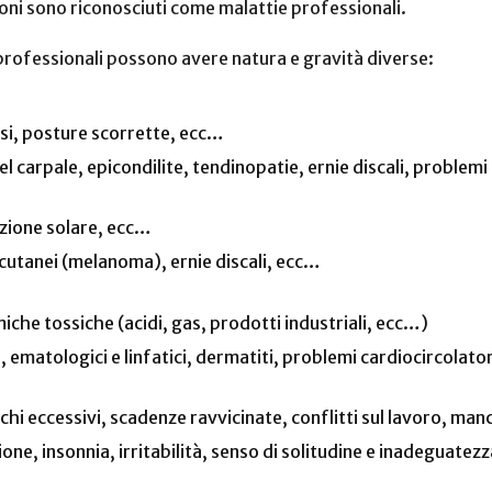
ioni sono riconosciuti come malattie professionali.
ie professionali possono avere natura e gravità diverse:
si, posture scorrette, ecc…
l carpale, epicondilite, tendinopatie, ernie discali, problemi
izione solare, ecc…
 cutanei (melanoma), ernie discali, ecc…
iche tossiche (acidi, gas, prodotti industriali, ecc…)
, ematologici e linfatici, dermatiti, problemi cardiocircolato
hi eccessivi, scadenze ravvicinate, conflitti sul lavoro, ma
one, insonnia, irritabilità, senso di solitudine e inadeguatez