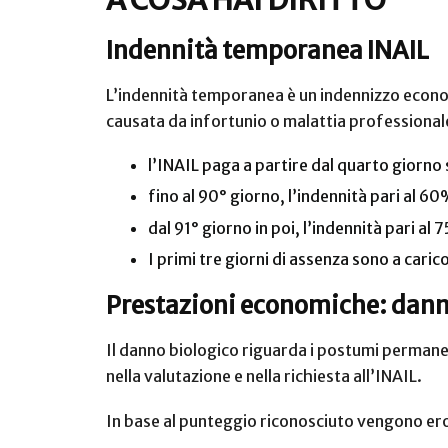
A COSA HAI DIRITTO
Indennità temporanea INAIL
L’indennità temporanea è un indennizzo econom
causata da infortunio o malattia professionale
l’INAIL paga a partire dal quarto giorno 
fino al 90° giorno, l’indennità pari al 6
dal 91° giorno in poi, l’indennità pari al
I primi tre giorni di assenza sono a caric
Prestazioni economiche: danno
Il danno biologico riguarda i postumi permanent
nella valutazione e nella richiesta all’INAIL.
In base al punteggio riconosciuto vengono er