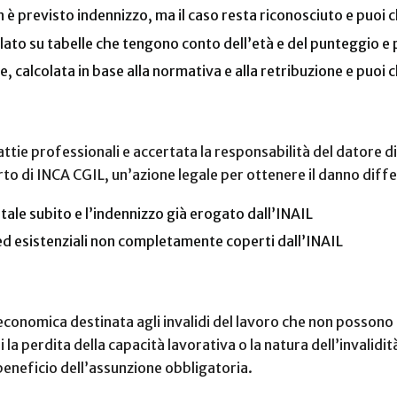
n è previsto indennizzo, ma il caso resta riconosciuto e puo
olato su tabelle che tengono conto dell’età e del punteggio 
ile, calcolata in base alla normativa e alla retribuzione e pu
attie professionali e accertata la responsabilità del datore d
to di INCA CGIL, un’azione legale per ottenere il danno diffe
tale subito e l’indennizzo già erogato dall’INAIL
i ed esistenziali non completamente coperti dall’INAIL
economica destinata agli invalidi del lavoro che non possono e
ui la perdita della capacità lavorativa o la natura dell’invalid
eneficio dell’assunzione obbligatoria.