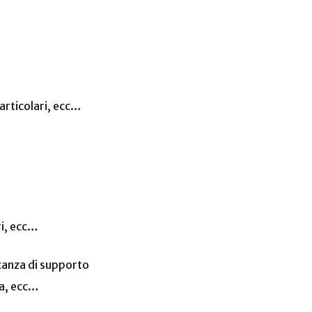
 articolari, ecc…
ri, ecc…
ncanza di supporto
za, ecc…