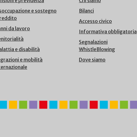
nsioni e previdenza
Chi siamo
soccupazione e sostegno
Bilanci
 reddito
Accesso civico
nni da lavoro
Informativa obbligatoria
nitorialità
Segnalazioni
lattia e disabilità
WhistleBlowing
grazioni e mobilità
Dove siamo
ternazionale