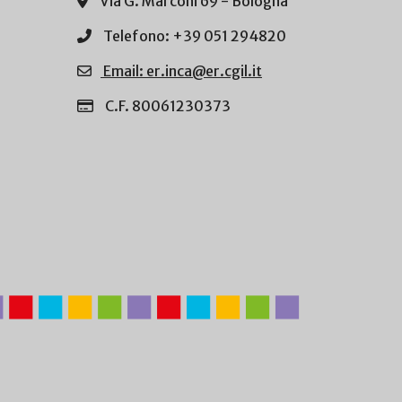
Via G. Marconi 69 - Bologna
Telefono: +39 051 294820
Email: er.inca@er.cgil.it
C.F. 80061230373