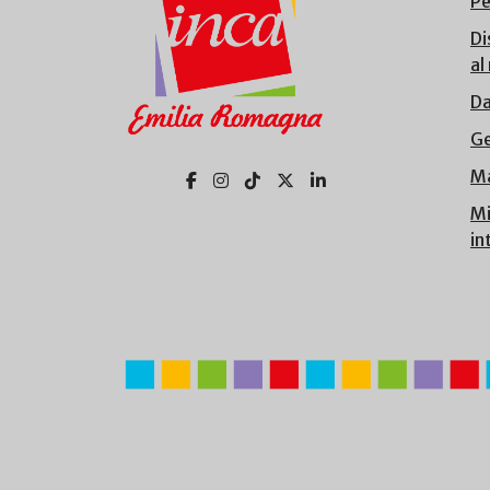
Pe
Di
al
Da
Ge
Ma
Mi
in